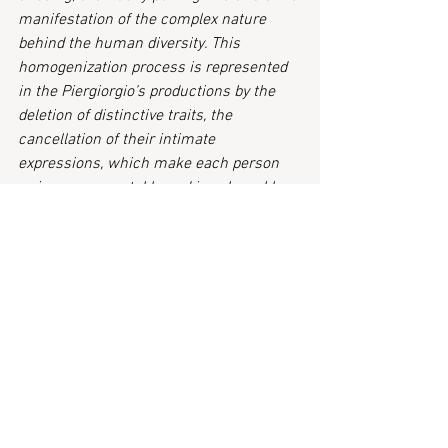
manifestation of the complex nature 
behind the human diversity. This 
homogenization process is represented 
in the Piergiorgio’s productions by the 
deletion of distinctive traits, the 
cancellation of their intimate 
expressions, which make each person 
unique, unrepeatable and irreplaceable. 
The single deep compact background 
color, nullify the depth and eliminate the 
perspective, contributing to the 
anonymization of the environment. Fine 
textures, specifically composed and 
enhanced with small graphical details, 
constitute a form of innovative writing, 
decorative representations that suggest 
the superficiality and emptiness of the 
new media communication.